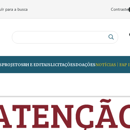
u
Ir para a busca
Contraste
S
PROJETOS
RH E EDITAIS
LICITAÇÕES
DOAÇÕES
NOTÍCIAS | FAP