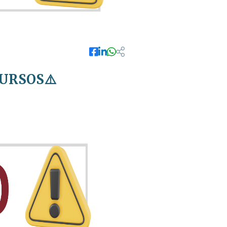
CURSOS⚠️