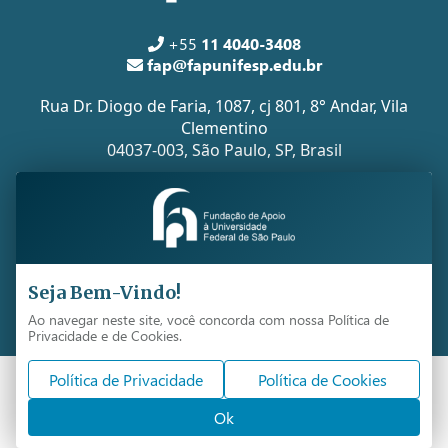
+55
11 4040-3408
fap@fapunifesp.edu.br
Rua Dr. Diogo de Faria, 1087, cj 801, 8° Andar, Vila
Clementino
04037-003, São Paulo, SP, Brasil
Todos os direitos reservados -
FapUnifesp
Copyright 2026 ©
Seja Bem-Vindo!
Desenvolvido por Imagenet Tecnologia
Ao navegar neste site, você concorda com nossa Política de
Privacidade e de Cookies.
Política de Privacidade
Política de Cookies
Ok