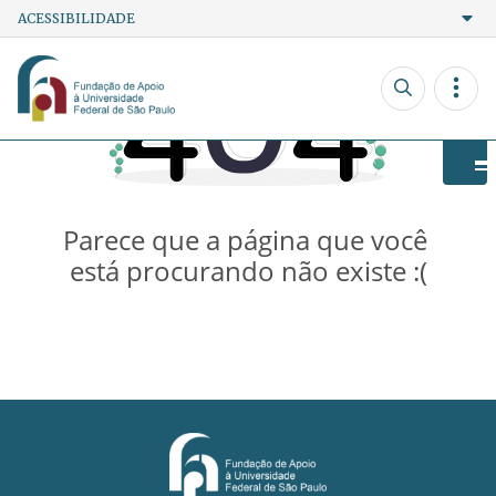
ACESSIBILIDADE
Ir para o conteúdo
Ir para o menu
Ir para a busca
A+
Contraste
Fonte
A-
Powered by
Translate
Parece que a página que você 
está procurando não existe :(