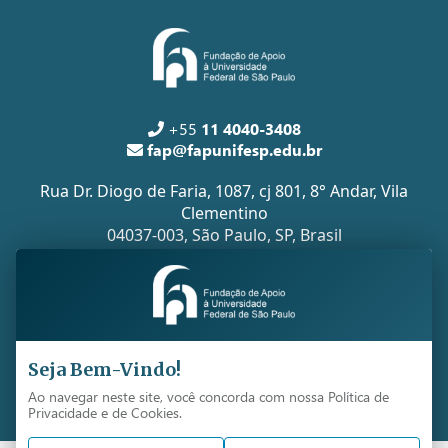
+55
11 4040-3408
fap@fapunifesp.edu.br
Rua Dr. Diogo de Faria, 1087, cj 801, 8° Andar, Vila
Clementino
04037-003, São Paulo, SP, Brasil
Todos os direitos reservados -
FapUnifesp
Copyright 2026 ©
Seja Bem-Vindo!
Ao navegar neste site, você concorda com nossa Política de
Desenvolvido por Imagenet Tecnologia
Privacidade e de Cookies.