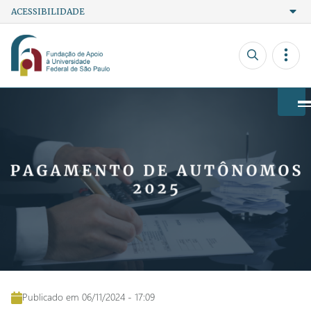
ACESSIBILIDADE
Ir para o conteúdo
Ir para o menu
Ir para a busca
A+
Contraste
Fonte
A-
Powered by
Translate
Publicado em 06/11/2024 - 17:09