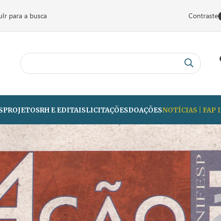
u
Ir para a busca
Contraste
S
PROJETOS
RH E EDITAIS
LICITAÇÕES
DOAÇÕES
NOTÍCIAS | FAP