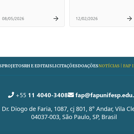
08/05/2026
12/02/2026
S
PROJETOS
RH E EDITAIS
LICITAÇÕES
DOAÇÕES
NOTÍCIAS | FAP
+55
11 4040-3408
fap@fapunifesp.edu.
 Dr. Diogo de Faria, 1087, cj 801, 8° Andar, Vila 
04037-003, São Paulo, SP, Brasil