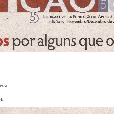
eram
ia.