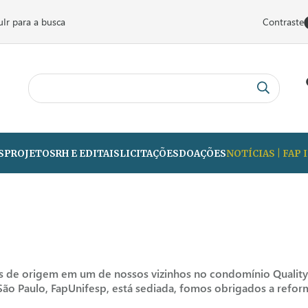
u
Ir para a busca
Contraste
S
PROJETOS
RH E EDITAIS
LICITAÇÕES
DOAÇÕES
NOTÍCIAS | FAP
s de origem em um de nossos vizinhos no condomínio Quality
São Paulo, FapUnifesp, está sediada, fomos obrigados a refor