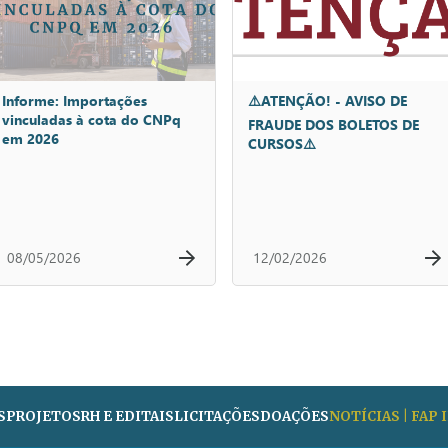
Informe: Importações
⚠️ATENÇÃO! - AVISO DE
vinculadas à cota do CNPq
FRAUDE DOS BOLETOS DE
em 2026
CURSOS⚠️
08/05/2026
12/02/2026
S
PROJETOS
RH E EDITAIS
LICITAÇÕES
DOAÇÕES
NOTÍCIAS | FAP