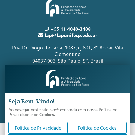
+55
11 4040-3408
fap@fapunifesp.edu.br
Rua Dr. Diogo de Faria, 1087, cj 801, 8° Andar, Vila
Clementino
04037-003, São Paulo, SP, Brasil
Todos os direitos reservados -
FapUnifesp
Copyright 2026 ©
Seja Bem-Vindo!
Ao navegar neste site, você concorda com nossa Política de
Desenvolvido por Imagenet Tecnologia
Privacidade e de Cookies.
Política de Privacidade
Política de Cookies