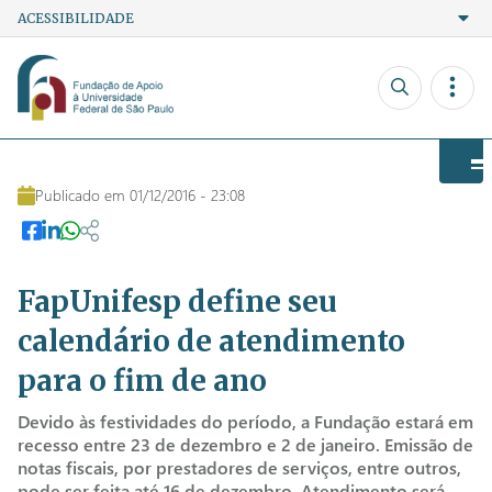
ACESSIBILIDADE
Ir para o conteúdo
Ir para o menu
Ir para a busca
A+
Contraste
Fonte
A-
Powered by
Translate
Publicado em 01/12/2016 - 23:08
FapUnifesp define seu
calendário de atendimento
para o fim de ano
Devido às festividades do período, a Fundação estará em
recesso entre 23 de dezembro e 2 de janeiro. Emissão de
notas fiscais, por prestadores de serviços, entre outros,
pode ser feita até 16 de dezembro. Atendimento será