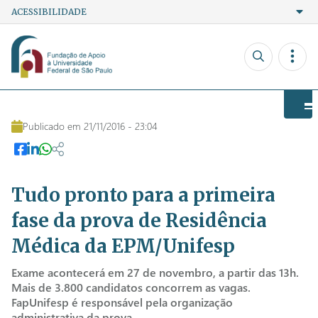
ACESSIBILIDADE
Ir para o conteúdo
Ir para o menu
Ir para a busca
A+
Contraste
Fonte
A-
Powered by
Translate
Publicado em 21/11/2016 - 23:04
Tudo pronto para a primeira
fase da prova de Residência
Médica da EPM/Unifesp
Exame acontecerá em 27 de novembro, a partir das 13h.
Mais de 3.800 candidatos concorrem as vagas.
FapUnifesp é responsável pela organização
administrativa da prova.