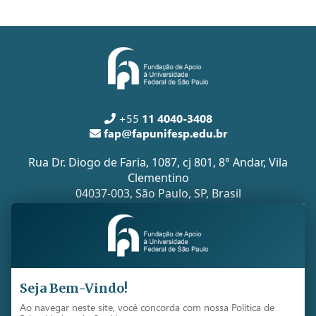
+55
11 4040-3408
fap@fapunifesp.edu.br
Rua Dr. Diogo de Faria, 1087, cj 801, 8° Andar, Vila
Clementino
04037-003, São Paulo, SP, Brasil
Todos os direitos reservados -
FapUnifesp
Copyright 2026 ©
Seja Bem-Vindo!
Ao navegar neste site, você concorda com nossa Política de
Desenvolvido por Imagenet Tecnologia