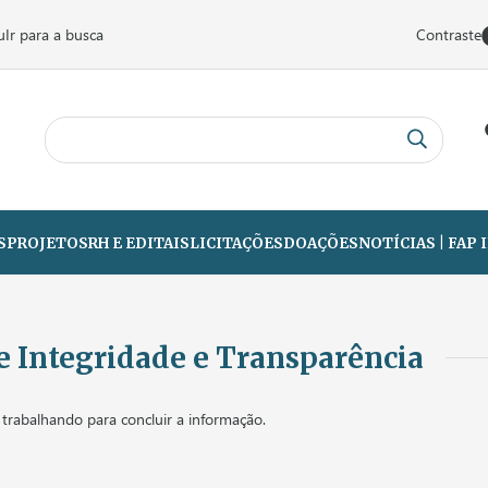
u
Ir para a busca
Contraste
S
PROJETOS
RH E EDITAIS
LICITAÇÕES
DOAÇÕES
NOTÍCIAS | FAP
de Integridade e Transparência
trabalhando para concluir a informação.