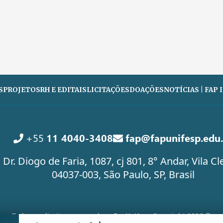
S
PROJETOS
RH E EDITAIS
LICITAÇÕES
DOAÇÕES
NOTÍCIAS | FAP
+55
11 4040-3408
fap@fapunifesp.edu.
 Dr. Diogo de Faria, 1087, cj 801, 8° Andar, Vila 
04037-003, São Paulo, SP, Brasil
Todos os direitos reservados -
FapUnifesp
Copyright 2026 ©