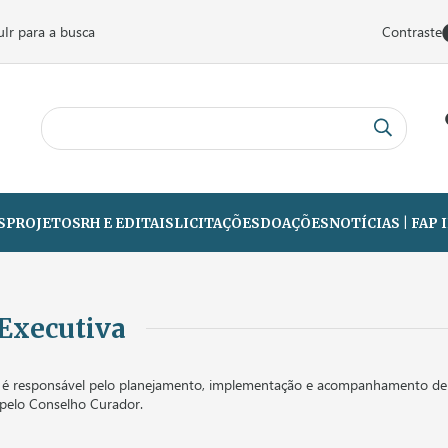
u
Ir para a busca
Contraste
S
PROJETOS
RH E EDITAIS
LICITAÇÕES
DOAÇÕES
NOTÍCIAS | FAP
 Executiva
a é responsável pelo planejamento, implementação e acompanhamento de p
s pelo Conselho Curador.