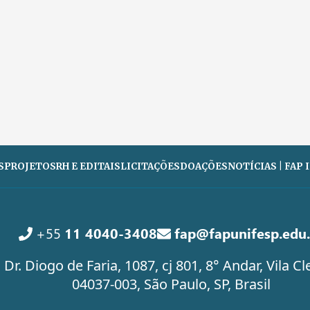
S
PROJETOS
RH E EDITAIS
LICITAÇÕES
DOAÇÕES
NOTÍCIAS | FAP
+55
11 4040-3408
fap@fapunifesp.edu.
 Dr. Diogo de Faria, 1087, cj 801, 8° Andar, Vila 
04037-003, São Paulo, SP, Brasil